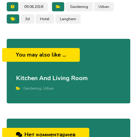
09.06.2018
Gardening
Urban
3d
Hotel
Langham
You may also like ...
Kitchen And Living Room
Gardening
,
Urban
Нет комментариев