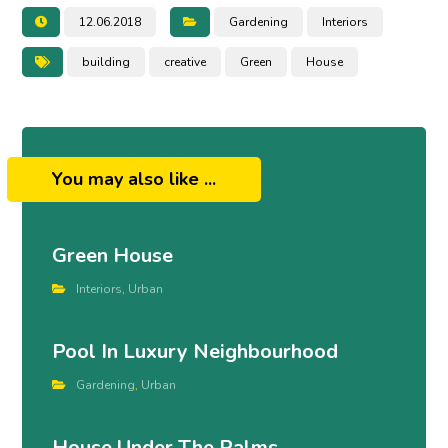
12.06.2018
Gardening
Interiors
building
creative
Green
House
You may also like ...
Green House
Interiors
,
Urban
Pool In Luxury Neighbourhood
Gardening
,
Urban
House Under The Palms